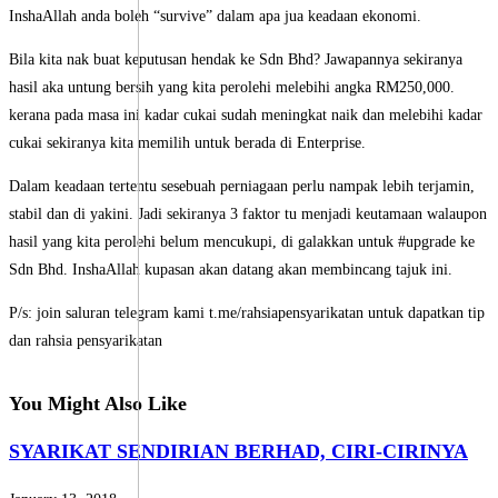
InshaAllah anda boleh “survive” dalam apa jua keadaan ekonomi.
Bila kita nak buat keputusan hendak ke Sdn Bhd? Jawapannya sekiranya
hasil aka untung bersih yang kita perolehi melebihi angka RM250,000.
kerana pada masa ini kadar cukai sudah meningkat naik dan melebihi kadar
cukai sekiranya kita memilih untuk berada di Enterprise.
Dalam keadaan tertentu sesebuah perniagaan perlu nampak lebih terjamin,
stabil dan di yakini. Jadi sekiranya 3 faktor tu menjadi keutamaan walaupon
hasil yang kita perolehi belum mencukupi, di galakkan untuk #upgrade ke
Sdn Bhd. InshaAllah kupasan akan datang akan membincang tajuk ini.
P/s: join saluran telegram kami t.me/rahsiapensyarikatan untuk dapatkan tip
dan rahsia pensyarikatan
You Might Also Like
SYARIKAT SENDIRIAN BERHAD, CIRI-CIRINYA