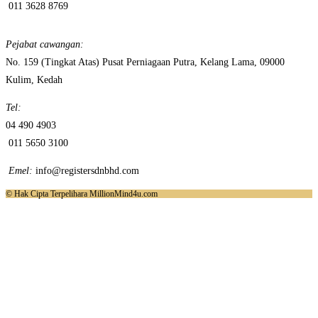
011 3628 8769
Pejabat cawangan:
No. 159 (Tingkat Atas) Pusat Perniagaan Putra, Kelang Lama, 09000
Kulim, Kedah
Tel:
04 490 4903
011 5650 3100
Emel:
info@registersdnbhd.com
© Hak Cipta Terpelihara MillionMind4u.com