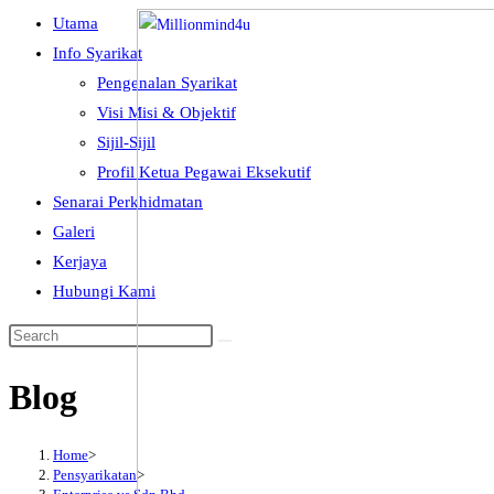
Skip
Utama
to
Info Syarikat
content
Pengenalan Syarikat
Visi Misi & Objektif
Sijil-Sijil
Profil Ketua Pegawai Eksekutif
Senarai Perkhidmatan
Galeri
Kerjaya
Hubungi Kami
Blog
Home
>
Pensyarikatan
>