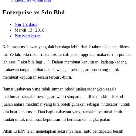
Enterprise vs Sdn Bhd
Enterprise vs Sdn Bhd
Post
Nur Firdaus
author:
Post
March 13, 2018
published:
Post
Pensyarikatan
category:
Kebiasaan usahawan yang dah berniaga lebih dari 2 tahun akan ada dilema
ini. Ye lah, bila rakan-rakan bisnes dah pakat upgrade, maka diri ni pon ada
lah rasa, ” aku bila lagi….”. Dalam membuat keputusan, kadang-kadang
usahawan tanpa melihat data kewangan perniagaan cenderung untuk
membuat keputusan secara terburu-buru.
Ramai usahawan yang tidak simpan rekod jualan sedangkan segala
maklumat transaksi perniagaan wajib simpan dan di kemaskini. Rekod
jualan antara maklumat yang kita boleh gunakan sebagai “indicator” untuk
kita buat keputusan. Dan bagi usahawan yang transaksinya tunai lebih
mudah untuk membuat keputusan ini berdasarkan angka jualan
Pihak LHDN telah menetapkan sekiranya hasil iaitu pendapatan bersih